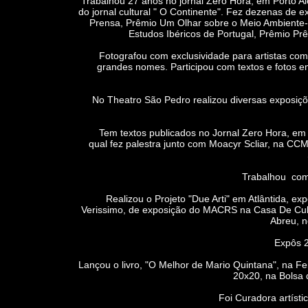
Trabalhou 27 anos no jornal Zero Hora, em Porto Al
do jornal cultural " O Continente". Fez dezenas de e
Prensa, Prêmio Um Olhar sobre o Meio Ambiente-
Estudos Ibéricos de Portugal, Prêmio Pr
Fotografou com exclusividade para artistas como 
grandes nomes. Participou com textos e fot
No Theatro São Pedro realizou diversas exposições
Tem textos publicados no Jornal Zero Hora, em liv
qual fez palestra junto com Moacyr Scliar, na CCM
Trabalhou como st
Realizou o Projeto "Due Arti" em Atlântida, exp
Verissimo, de exposição do MACRS na Casa De Cultur
Abreu, n
Expôs 2 a
Lançou o livro, "O Melhor de Mario Quintana", na Fe
20x20, na Bolsa 
Foi Curadora artística