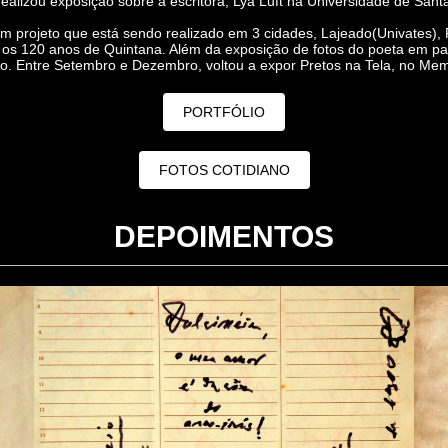
izou exposição sobre a escritora, Lya Luft na Universidade de Santa
 projeto que está sendo realizado em 3 cidades, Lajeado(Univates), R
s 120 anos de Quintana. Além da exposição de fotos do poeta em pape
to. Entre Setembro e Dezembro, voltou a expor Pretos na Tela, no Mem
PORTFÓLIO
FOTOS COTIDIANO
DEPOIMENTOS