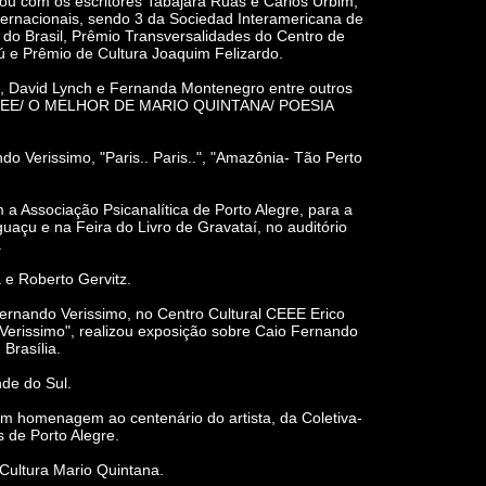
pou com os escritores Tabajara Ruas e Carlos Urbim,
internacionais, sendo 3 da Sociedad Interamericana de
o Brasil, Prêmio Transversalidades do Centro de
ú e Prêmio de Cultura Joaquim Felizardo.
é, David Lynch e Fernanda Montenegro entre outros
 A CEEE/ O MELHOR DE MARIO QUINTANA/ POESIA
Verissimo, "Paris.. Paris..", "Amazônia- Tão Perto
a Associação Psicanalítica de Porto Alegre, para a
uaçu e na Feira do Livro de Gravataí, no auditório
.
e Roberto Gervitz.
ernando Verissimo, no Centro Cultural CEEE Erico
 Verissimo", realizou exposição sobre Caio Fernando
Brasília.
de do Sul.
 em homenagem ao centenário do artista, da Coletiva-
 de Porto Alegre.
Cultura Mario Quintana.