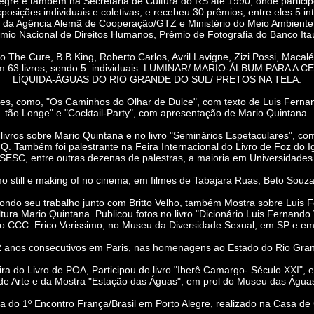
egre e também na Secretaria de Cultura do RS até 1990, onde partici
xposições individuais e coletivas, e recebeu 30 prêmios, entre eles 5 
 da Agência Alemã de Cooperação/GTZ e Ministério do Meio Ambiente d
êmio Nacional de Direitos Humanos, Prêmio de Fotografia do Banco Ita
The Cure, B.B.King, Roberto Carlos, Avril Lavigne, Zizi Possi, Macal
os em 63 livros, sendo 5 individuais: LUMINAR/ MARIO-ÁLBUM PARA
LÍQUIDA-ÁGUAS DO RIO GRANDE DO SUL/ PRETOS NA TELA.
, como, "Os Caminhos do Olhar de Dulce", com texto de Luis Fernando 
tão Longe" e "Cocktail-Party", com apresentação de Mario Quintana.
ros sobre Mario Quintana e no livro "Seminários Espetaculares", com 
Q. Também foi palestrante na Feira Internacional do Livro de Foz do Ig
SESC, entre outras dezenas de palestras, a maioria em Universidades
ill e making of no cinema, em filmes de Tabajara Ruas, Beto Souza 
ondo seu trabalho junto com Britto Velho, também Mostra sobre Luis F
a Mario Quintana. Publicou fotos no livro "Dicionário Luis Fernando
o CCC. Erico Verissimo, no Museu da Diversidade Sexual, em SP e em 
nos consecutivos em Paris, nas homenagens ao Estado do Rio Gran
ira do Livro de POA, Participou do livro "Iberê Camargo- Século XXI",
de Arte e da Mostra "Estação das Águas", em prol do Museu das Águas
 do 1º Encontro França/Brasil em Porto Alegre, realizado na Casa de 