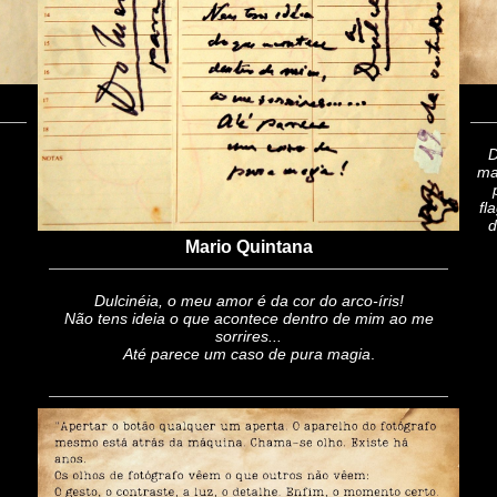
D
ma
fl
d
Mario Quintana
Dulcinéia, o meu amor é da cor do arco-íris!
Não tens ideia o que acontece dentro de mim ao me
sorrires...
Até parece um caso de pura magia
.