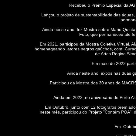
Recebeu o Prêmio Especial da AGES
Lançou o projeto de sustentabilidade das águas
permane
Ainda nesse ano, fez Mostra sobre Mario Quintan
Foto, que permaneceu até fev
Em 2021, participou da Mostra Coletiva Virtual, 
homenageando atores negros gaúchos, com Curadoria
de Artes Regina Simo
Em maio de 2022 particip
Ainda neste ano, expôs nas duas galer
Participou da Mostra dos 30 anos do MACRS
Ainda em 2022, no aniversário de Porto Aleg
Em Outubro, junto com 12 fotógrafos premiados, a
neste mês, participou do Projeto "Contém POA", 
Em Outubro de