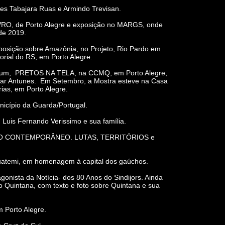
 Tabajara Ruas e Armindo Trevisan.
VRO, de Porto Alegre e exposição no MARGS, onde
de 2019.
posição sobre Amazônia, no Projeto, Rio Pardo em
orial do RS, em Porto Alegre.
 álbum, PRETOS NA TELA, na CCMQ, em Porto Alegre,
rmar Antunes. Em Setembro, a Mostra esteve na Casa
ias, em Porto Alegre.
cípio da Guarda/Portugal.
Luis Fernando Verissimo e sua família.
ALÁCIO CONTEMPORÂNEO. LUTAS, TERRITÓRIOS e
guatemi, em homenagem à capital dos gaúchos.
nista da Notícia- dos 80 Anos do Sindijors. Ainda
 Quintana, com texto e foto sobre Quintana e sua
 Porto Alegre.