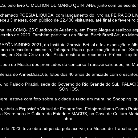
, pelo livro O MELHOR DE MARIO QUINTANA, junto com os escritores
, chamado POESIA LÍQUIDA, com lançamento do livro na FEIRA DO LI
ceu 3 meses, com público de 22.400 visitantes, até final de fevereiro 
a, na CCMQ- 25 Quadros de Ausência, em Porto Alegre e realizou ex
ereiro de 2020. Também participou da Bienal Black Brazil Art, no Mem
AMAZÕNIAINDEX 2021, do Instituto Zoravia Bettiol e fez exposição e
 do escritor e cineasta, Tabajara Ruas e participação do ator, Si
nis, em Santa Cruz do Sul. Ainda neste ano, recebeu o Prêmio Trajetór
ou de Mostra dos premiados do concurso Transversalidades, no Muni
ias do AnnesDias166, fotos dos 40 anos de amizade com o escritor, 
, no Palácio Piratini, sede do Governo do Rio Grande do Sul, P
SONHOS.
re, esteve com foto sobre a cidade e texto em mural no Shopping I
briu a Exposição Virtual de Fotografias- Fotojornalismo Como Protago
da Secretaria de Cultura do Estado e MACRS, na Casa de Cultura Mario
obra.
 2023, teve obra adquirida pelo acervo, do Museu do Trabalho, em